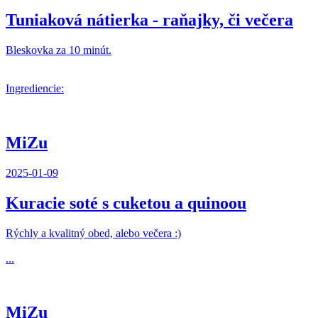
Tuniaková nátierka - raňajky, či večera
Bleskovka za 10 minút.
Ingrediencie:
MiZu
2025-01-09
Kuracie soté s cuketou a quinoou
Rýchly a kvalitný obed, alebo večera :)
...
MiZu