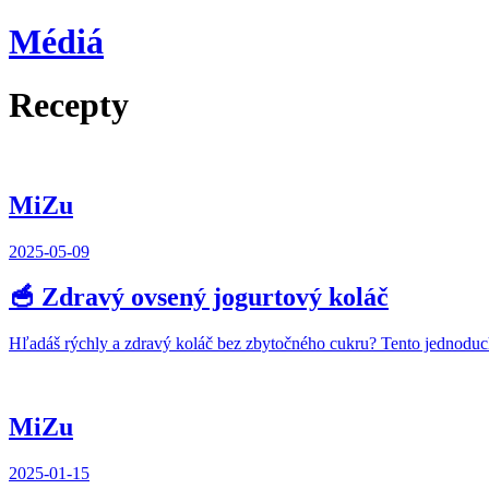
Médiá
Recepty
MiZu
2025-05-09
🥣 Zdravý ovsený jogurtový koláč
Hľadáš rýchly a zdravý koláč bez zbytočného cukru? Tento jednoduc
MiZu
2025-01-15