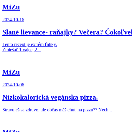
MiZu
2024-10-16
Slané lievance- raňajky? Večera? Čokoľve
Tento recept je extrém ľahky.
Zmiešať 1 vajce, 2...
MiZu
2024-10-06
Nízkokalorická vegánska pizza.
Stravuješ sa zdravo, ale občas máš chuť na pizzu?? Nech...