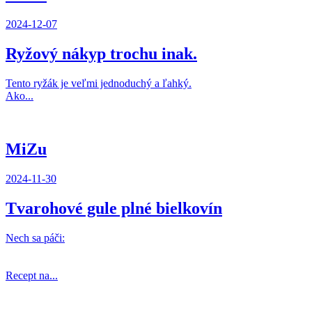
2024-12-07
Ryžový nákyp trochu inak.
Tento ryžák je veľmi jednoduchý a ľahký.
Ako...
MiZu
2024-11-30
Tvarohové gule plné bielkovín
Nech sa páči:
Recept na...