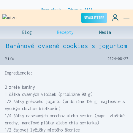
Som v kaši - nový ranňajkový program.
NEWSLETTER
Blog
Recepty
Médiá
Banánové ovsené cookies s jogurtom
MiZu
2024-08-27
Ingrediencie:
2 zrelé banány
1 šálka ovsených vločiek (približne 90 g)
1/2 šálky gréckeho jogurtu (približne 120 g, najlepšie s
vysokým obsahom bielkovín)
1/4 šálky nasekaných orechov alebo semien (napr. vlašské
orechy, mandľové plátky alebo chia semienka)
1/2 čajovej lyžičky mletého škorice