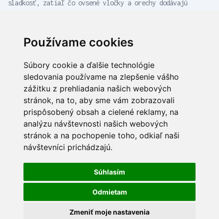
sladkosť, zatiaľ čo ovsené vločky a orechy dodávajú
potrebné živiny a textúru.
Používame cookies
Súbory cookie a ďalšie technológie
MiZu lifestyle
sledovania používame na zlepšenie vášho
Bratislavská 19 90029
zážitku z prehliadania našich webových
Nová Dedinka
stránok, na to, aby sme vám zobrazovali
Zuzana Bejlek
prispôsobený obsah a cielené reklamy, na
zuzana@mizulifestyle.sk
analýzu návštevnosti našich webových
+421 903220 022
stránok a na pochopenie toho, odkiaľ naši
Miroslava Dojčáková
návštevníci prichádzajú.
miroslava@mizulifestyle.sk
+421 944 156 644
Súhlasím
mizulifestyle@mizulifestyle.sk
Zásady spracovania a ochrany
Odmietam
osobných údajov
Zmeniť moje nastavenia
Obchodné podmienky