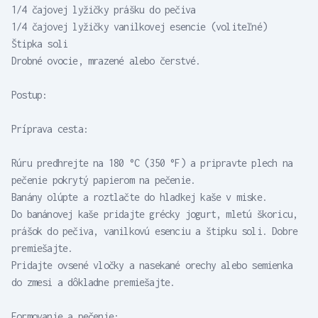
1/4 čajovej lyžičky prášku do pečiva
1/4 čajovej lyžičky vanilkovej esencie (voliteľné)
Štipka soli
Drobné ovocie, mrazené alebo čerstvé.
Postup:
Príprava cesta:
Rúru predhrejte na 180 °C (350 °F) a pripravte plech na
pečenie pokrytý papierom na pečenie.
Banány olúpte a roztlačte do hladkej kaše v miske.
Do banánovej kaše pridajte grécky jogurt, mletú škoricu,
prášok do pečiva, vanilkovú esenciu a štipku soli. Dobre
premiešajte.
Pridajte ovsené vločky a nasekané orechy alebo semienka
do zmesi a dôkladne premiešajte.
Formovanie a pečenie: