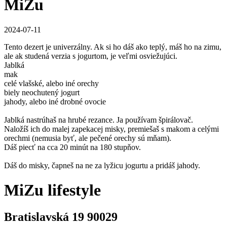
MiZu
2024-07-11
Tento dezert je univerzálny. Ak si ho dáš ako teplý, máš ho na zimu,
ale ak studená verzia s jogurtom, je veľmi osviežujúci.
Jablká
mak
celé vlašské, alebo iné orechy
biely neochutený jogurt
jahody, alebo iné drobné ovocie
Jablká nastrúhaš na hrubé rezance. Ja používam špirálovač.
Naložíš ich do malej zapekacej misky, premiešaš s makom a celými
orechmi (nemusia byť, ale pečené orechy sú mňam).
Dáš piecť na cca 20 minút na 180 stupňov.
Dáš do misky, čapneš na ne za lyžicu jogurtu a pridáš jahody.
MiZu lifestyle
Bratislavská 19 90029