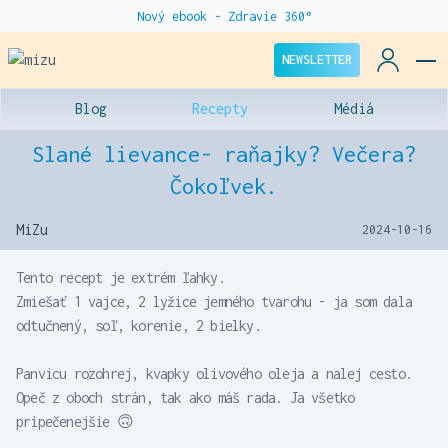
Nový ebook - Zdravie 360°
NEWSLETTER
Blog
Recepty
Médiá
Slané lievance- raňajky? Večera?
Čokoľvek.
MiZu
2024-10-16
Tento recept je extrém ľahky.
Zmiešať 1 vajce, 2 lyžice jemného tvarohu - ja som dala
odtučnený, soľ, korenie, 2 bielky.
Panvicu rozohrej, kvapky olivového oleja a nalej cesto.
Opeč z oboch strán, tak ako máš rada. Ja všetko
pripečenejšie 🙃