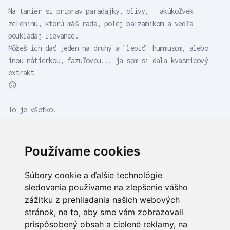
Na tanier si priprav paradajky, olivy, - akúkoľvek
zeleninu, ktorú máš rada, polej balzamikom a vedľa
poukladaj lievance.
Môžeš ich dať jeden na druhý a "lepiť" hummusom, alebo
inou nátierkou, fazuľovou... ja som si dala kvasnicový
extrakt
🙃
To je všetko.
Dobrú chuť
Používame cookies
Súbory cookie a ďalšie technológie
MiZu lifestyle
sledovania používame na zlepšenie vášho
Bratislavská 19 90029
zážitku z prehliadania našich webových
Nová Dedinka
stránok, na to, aby sme vám zobrazovali
Zuzana Bejlek
prispôsobený obsah a cielené reklamy, na