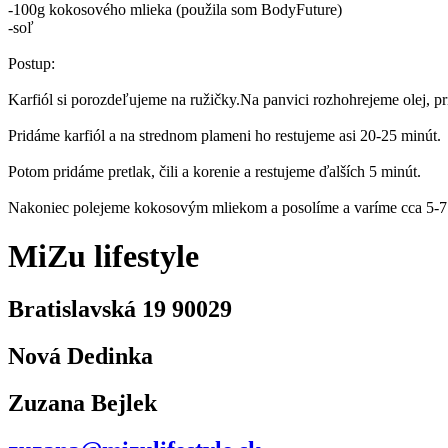
-100g kokosového mlieka (použila som BodyFuture)
-soľ
Postup:
Karfiól si porozdeľujeme na ružičky.Na panvici rozhohrejeme olej, p
Pridáme karfiól a na strednom plameni ho restujeme asi 20-25 minút.
Potom pridáme pretlak, čili a korenie a restujeme ďalších 5 minút.
Nakoniec polejeme kokosovým mliekom a posolíme a varíme cca 5-7
MiZu lifestyle
Bratislavská 19 90029
Nová Dedinka
Zuzana Bejlek