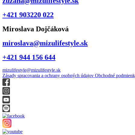
zuzana@mizulifestyle.sk
+421 903220 022
Miroslava Dojčáková
miroslava@mizulifestyle.sk
+421 944 156 644
mizulifestyle@mizulifestyle.sk
Zásady spracovania a ochrany osobných údajov
Obchodné podmien