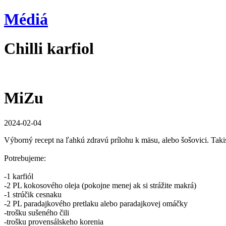
Médiá
Chilli karfiol
MiZu
2024-02-04
Výborný recept na ľahkú zdravú prílohu k mäsu, alebo šošovici. Takis
Potrebujeme:
-1 karfiól
-2 PL kokosového oleja (pokojne menej ak si strážite makrá)
-1 strúčik cesnaku
-2 PL paradajkového pretlaku alebo paradajkovej omáčky
-trošku sušeného čili
-trošku provensálskeho korenia